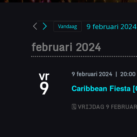
Evenem
9 februari 2024
Vandaag
Selecteer
een
februari 2024
datum.
vr
9 februari 2024 | 20:00
9
Caribbean Fiesta [
🗓 VRIJDAG 9 FEBRUARI 