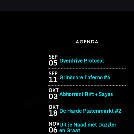
AGENDA
SEP
Overdrive Protocol
05
SEP
Grindcore Inferno #4
11
OKT
Abhorrent Rift + Sayas
03
OKT
De Harde Platenmarkt #2
18
NOV
Uit je Naad met Dazzler
06
en Graat