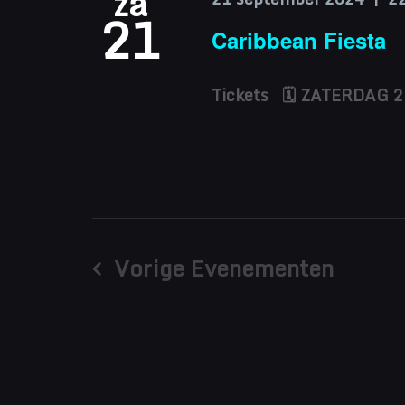
za
21
Caribbean Fiesta
Tickets 🗓 ZATERDAG 2
Vorige
Evenementen