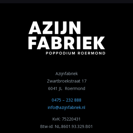
Azijnfabriek
Zwartbroekstraat 17
6041 JL Roermond
0475 – 232 888
info@azijnfabriek.nl
KvK: 75220431
Btw-id: NL.8601.93.329.B01