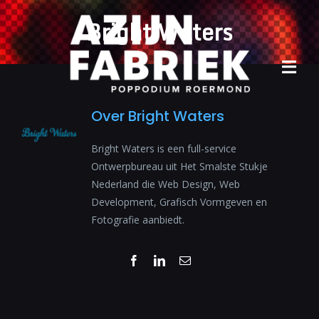
Ga
Bright Waters
naar
inhoud
Tog
Navi
Over
Bright Waters
Home
Bright Waters is een full-service
Agenda
Ontwerpbureau uit Het Smalste Stukje
Nederland die Web Design, Web
Info
Development, Grafisch Vormgeven en
Fotografie aanbiedt.
Archief
Contact
Facebook
LinkedIn
E-
mail