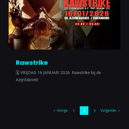
Rawstrike
🗓 VRIJDAG 16 JANUARI 2026: Rawstrike bij de
Azijnfabriek!
Vorige
Volgende
1
2
3