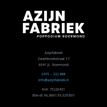
Azijnfabriek
Zwartbroekstraat 17
6041 JL Roermond
0475 – 232 888
info@azijnfabriek.nl
KvK: 75220431
Btw-id: NL.8601.93.329.B01