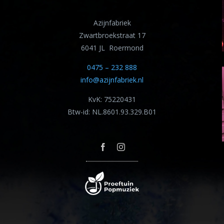
Azijnfabriek
Zwartbroekstraat 17
6041 JL Roermond
0475 – 232 888
info@azijnfabriek.nl
KvK: 75220431
Btw-id: NL.8601.93.329.B01