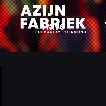
Rave
A