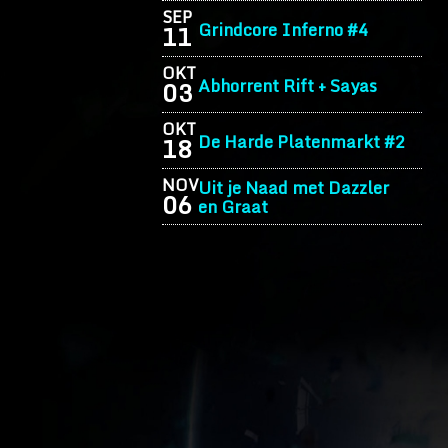
SEP
Grindcore Inferno #4
11
OKT
Abhorrent Rift + Sayas
03
OKT
De Harde Platenmarkt #2
18
NOV
Uit je Naad met Dazzler
06
en Graat