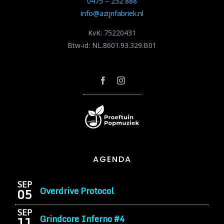
0475 – 232 888
info@azijnfabriek.nl
KvK: 75220431
Btw-id: NL.8601.93.329.B01
AGENDA
SEP
Overdrive Protocol
05
SEP
Grindcore Inferno #4
11