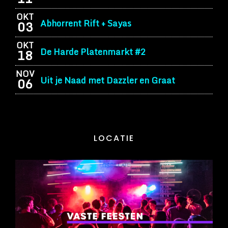
OKT
Abhorrent Rift + Sayas
03
OKT
De Harde Platenmarkt #2
18
NOV
Uit je Naad met Dazzler en Graat
06
LOCATIE