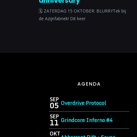
anniversary
🗓 ZATERDAG 15 OKTOBER: BLURRYTek bij
de Azijnfabriek! Dit keer
AGENDA
SEP
Overdrive Protocol
05
SEP
Grindcore Inferno #4
11
OKT