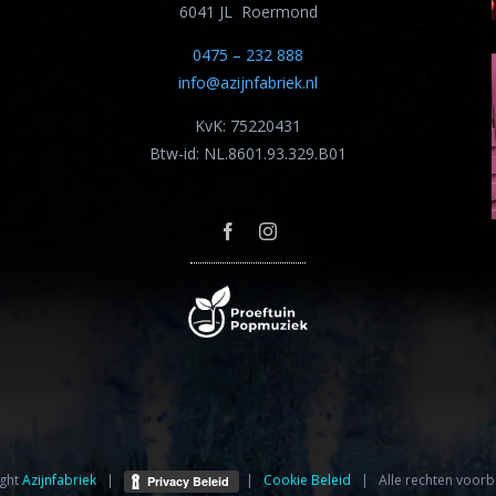
6041 JL Roermond
0475 – 232 888
info@azijnfabriek.nl
KvK: 75220431
Btw-id: NL.8601.93.329.B01
ght
Azijnfabriek⁩
|
|
Cookie Beleid
| Alle rechten voorb