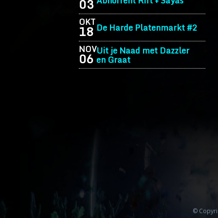
Abhorrent Rift + Sayas
03
OKT
De Harde Platenmarkt #2
18
NOV
Uit je Naad met Dazzler
06
en Graat
© Copyri