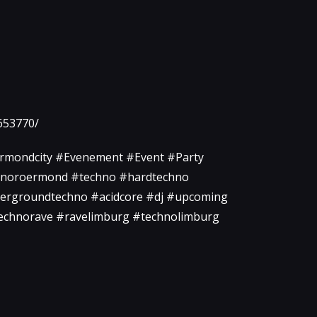
653770/
rmondcity #Evenement #Event #Party
noroermond #techno #hardtechno
dergroundtechno #acidcore #dj #upcoming
echnorave #ravelimburg #technolimburg