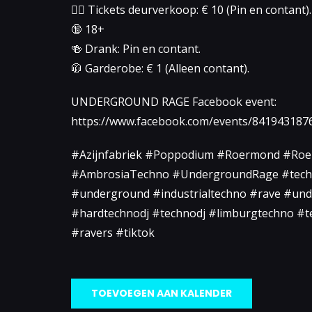
👉🏻 Tickets deurverkoop: € 10 (Pin en contant).
🔞 18+
🍻 Drank: Pin en contant.
🧥 Garderobe: € 1 (Alleen contant).
UNDERGROUND RAGE Facebook event:
https://www.facebook.com/events/841943187
#Azijnfabriek #Poppodium #Roermond #Roe
#AmbrosiaTechno #UndergroundRage #tech
#underground #industrialtechno #rave #un
#hardtechnodj #technodj #limburgtechno #t
#ravers #tiktok
TOEVOEGEN AAN KALENDER