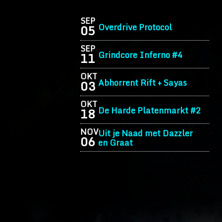
SEP
Overdrive Protocol
05
SEP
Grindcore Inferno #4
11
OKT
Abhorrent Rift + Sayas
03
OKT
De Harde Platenmarkt #2
18
NOV
Uit je Naad met Dazzler
06
en Graat