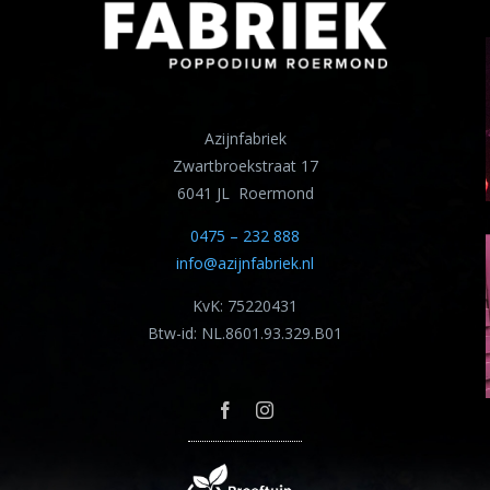
Azijnfabriek
Zwartbroekstraat 17
6041 JL Roermond
0475 – 232 888
info@azijnfabriek.nl
KvK: 75220431
Btw-id: NL.8601.93.329.B01