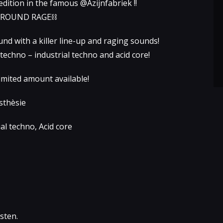
dition in the famous @Azijnfabriek !!
RGROUND RAGE⛓️
nd with a killer line-up and raging sounds!
echno – industrial techno and acid core!
imited amount available!
sthèsie
l techno, Acid core
osten.