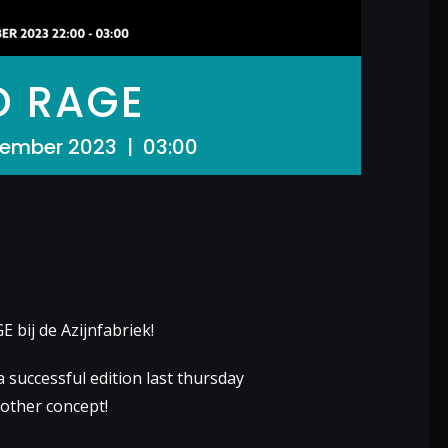
 RAGE
ember 2023 | 03:00
ij de Azijnfabriek!
successful edition last thursday
nother concept!