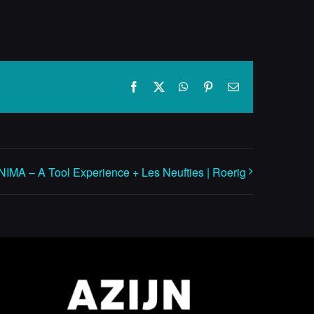
Facebook
X
WhatsApp
Pinterest
E-
mail
IMA – A Tool Experience + Les Neufties | Roerig