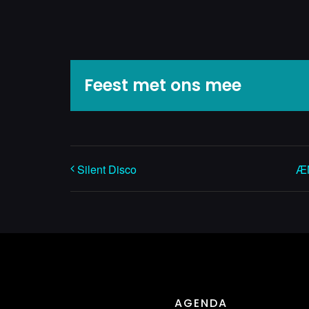
Feest met ons mee
Silent Disco
ÆN
AGENDA