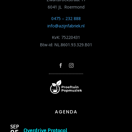
6041 JL Roermond
0475 – 232 888
info@azijnfabriek.nl
KvK: 75220431
Btw-id: NL.8601.93.329.B01
AGENDA
SEP
Overdrive Protocol