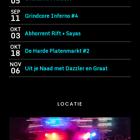
05
SEP
Grindcore Inferno #4
11
OKT
Abhorrent Rift + Sayas
03
OKT
De Harde Platenmarkt #2
18
NOV
Uit je Naad met Dazzler en Graat
06
LOCATIE