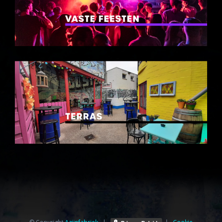
© Copyright
Azijnfabriek⁩
|
|
Cookie