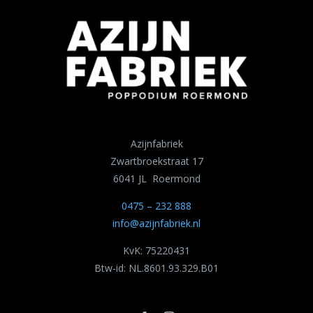
Azijnfabriek
Zwartbroekstraat 17
6041 JL Roermond
0475 – 232 888
info@azijnfabriek.nl
KvK: 75220431
Btw-id: NL.8601.93.329.B01