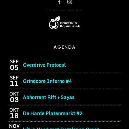
AGENDA
SEP
Overdrive Protocol
05
SEP
Grindcore Inferno #4
11
OKT
Abhorrent Rift + Sayas
03
OKT
De Harde Platenmarkt #2
18
NOV