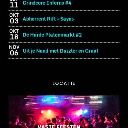
Grindcore Inferno #4
11
OKT
Abhorrent Rift + Sayas
03
OKT
De Harde Platenmarkt #2
18
NOV
Uit je Naad met Dazzler en Graat
06
LOCATIE