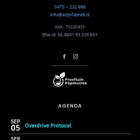
0475 – 232 888
info@azijnfabriek.nl
KvK: 75220431
Btw-id: NL.8601.93.329.B01
AGENDA
SEP
Overdrive Protocol
05
SEP