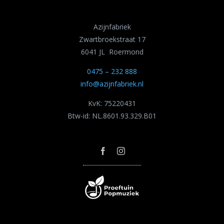
Azijnfabriek
Zwartbroekstraat 17
6041 JL Roermond
0475 – 232 888
info@azijnfabriek.nl
KvK: 75220431
Btw-id: NL.8601.93.329.B01