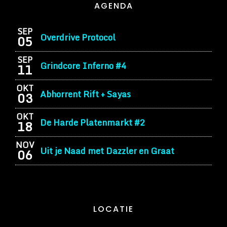
AGENDA
SEP
Overdrive Protocol
05
SEP
Grindcore Inferno #4
11
OKT
Abhorrent Rift + Sayas
03
OKT
De Harde Platenmarkt #2
18
NOV
Uit je Naad met Dazzler en Graat
06
LOCATIE