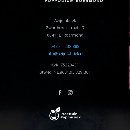
Azijnfabriek
Zwartbroekstraat 17
6041 JL Roermond
0475 – 232 888
info@azijnfabriek.nl
KvK: 75220431
Btw-id: NL.8601.93.329.B01