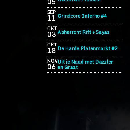
05
SEP
Grindcore Inferno #4
11
OKT
Abhorrent Rift + Sayas
03
OKT
De Harde Platenmarkt #2
18
NOV
Uit je Naad met Dazzler
06
en Graat