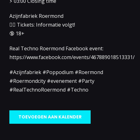
⚡️ 03:00 Closing time
Azijnfabriek Roermond
👉🏻 Tickets: Informatie volgt!
🔞 18+
Real Techno Roermond Facebook event:
https://www.facebook.com/events/467889018513331/
#Azijnfabriek #Poppodium #Roermond
#Roermondcity #evenement #Party
#RealTechnoRoermond #Techno
TOEVOEGEN AAN KALENDER