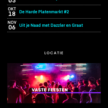
03
OKT
De Harde Platenmarkt #2
18
NOV
Uit je Naad met Dazzler en Graat
06
LOCATIE