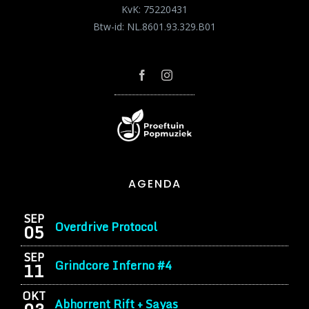
KvK: 75220431
Btw-id: NL.8601.93.329.B01
AGENDA
SEP
Overdrive Protocol
05
SEP
Grindcore Inferno #4
11
OKT
Abhorrent Rift + Sayas