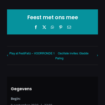
Feest met ons mee
Facebook
X
WhatsApp
Pinterest
E-
mail
Play at FestiFallz – VOORRONDE 1
Oscillate invites: Gladde
Paling
Gegevens
Begin: