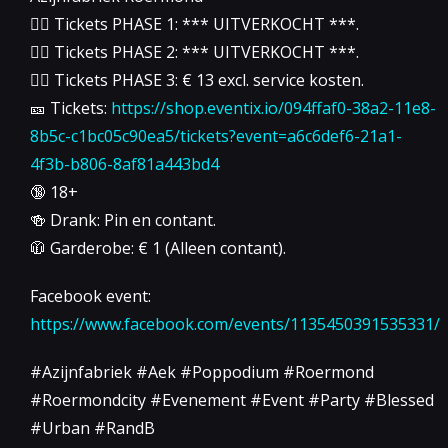
👉🏻 Tickets PHASE 1: *** UITVERKOCHT ***.
👉🏻 Tickets PHASE 2: *** UITVERKOCHT ***.
👉🏻 Tickets PHASE 3: € 13 excl. service kosten.
🎫 Tickets:
https://shop.eventix.io/094ffaf0-38a2-11e8-
8b5c-c1bc05c90ea5/tickets?event=a6c6def6-21a1-
4f3b-b806-8af81a443bd4
🔞 18+
🍻 Drank: Pin en contant.
🧥 Garderobe: € 1 (Alleen contant).
Facebook event:
https://www.facebook.com/events/1135450391535331/
#Azijnfabriek #Aek #Poppodium #Roermond
#Roermondcity #Evenement #Event #Party #Blessed
#Urban #RandB