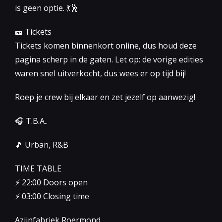
is geen optie. 💃🕺
🎫 Tickets
Tickets komen binnenkort online, dus houd deze
pagina scherp in de gaten. Let op: de vorige edities
waren snel uitverkocht, dus wees er op tijd bij!
Roep je crew bij elkaar en zet jezelf op aanwezig!
🎧 T.B.A..
🎵 Urban, R&B
TIME TABLE
⚡️ 22:00 Doors open
⚡️ 03:00 Closing time
Azijnfabriek Roermond