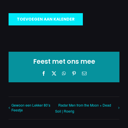
TOEVOEGEN AAN KALENDER
Feest met ons mee
Facebook
X
WhatsApp
Pinterest
E-
mail
Gewoon een Lekker 80’s
Radar Men from the Moon + Dead
Feestje
Soil | Roerig