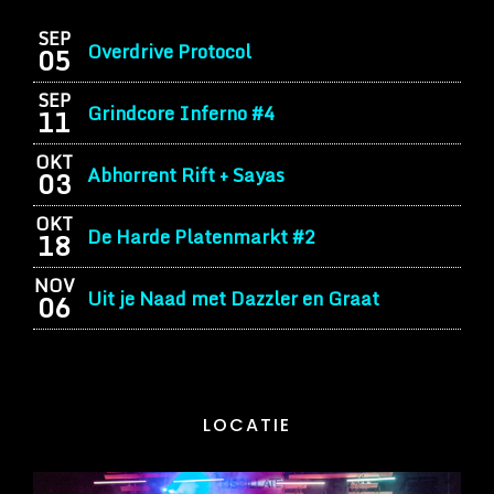
SEP
Overdrive Protocol
05
SEP
Grindcore Inferno #4
11
OKT
Abhorrent Rift + Sayas
03
OKT
De Harde Platenmarkt #2
18
NOV
Uit je Naad met Dazzler en Graat
06
LOCATIE