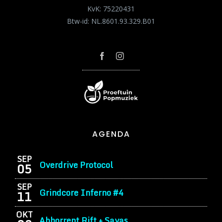
KvK: 75220431
Btw-id: NL.8601.93.329.B01
AGENDA
SEP
Overdrive Protocol
05
SEP
Grindcore Inferno #4
11
OKT
Abhorrent Rift + Sayas