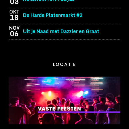
03
OKT
De Harde Platenmarkt #2
18
NOV
Uit je Naad met Dazzler en Graat
06
LOCATIE