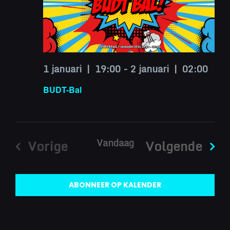
1 januari | 19:00
-
2 januari | 02:00
BUDT-Bal
Vandaag
Eve
Vorige
Volgende
Evenementen
ABONNEER OP KALENDER