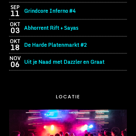
SEP
Grindcore Inferno #4
11
OKT
Abhorrent Rift + Sayas
03
OKT
De Harde Platenmarkt #2
18
NOV
Uit je Naad met Dazzler en Graat
06
LOCATIE