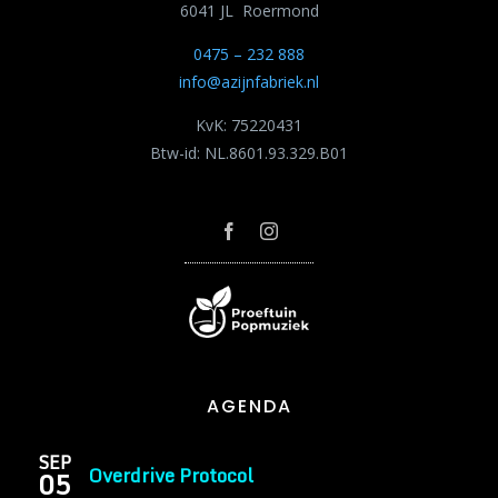
6041 JL Roermond
0475 – 232 888
info@azijnfabriek.nl
KvK: 75220431
Btw-id: NL.8601.93.329.B01
AGENDA
SEP
Overdrive Protocol
05