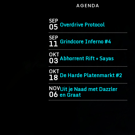
AGENDA
SEP
Overdrive Protocol
05
SEP
Grindcore Inferno #4
11
OKT
Abhorrent Rift + Sayas
03
OKT
De Harde Platenmarkt #2
18
NOV
Uit je Naad met Dazzler
06
en Graat