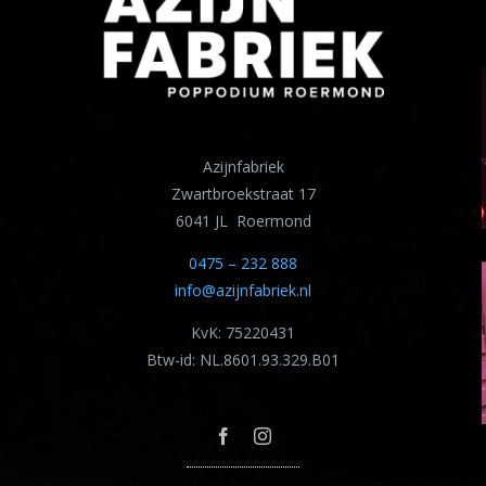
Azijnfabriek
Zwartbroekstraat 17
6041 JL Roermond
0475 – 232 888
info@azijnfabriek.nl
KvK: 75220431
Btw-id: NL.8601.93.329.B01