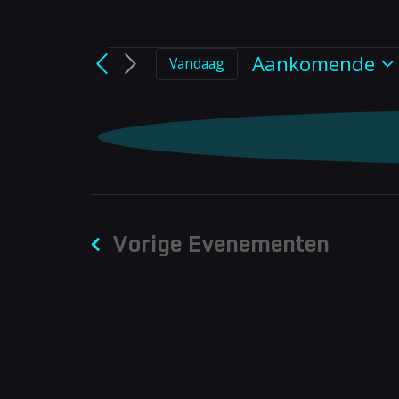
Evenem
Aankomende
Vandaag
Selecteer
een
datum.
Vorige
Evenementen