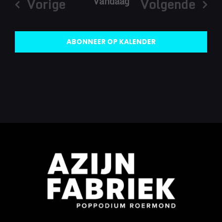
Vandaag
Vorige
Volgende
Evenementen
Eveneme
ABONNEER OP KALENDER