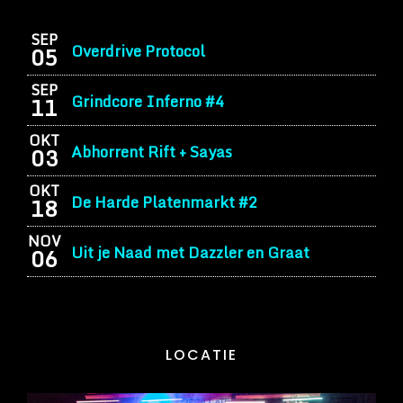
SEP
Overdrive Protocol
05
SEP
Grindcore Inferno #4
11
OKT
Abhorrent Rift + Sayas
03
OKT
De Harde Platenmarkt #2
18
NOV
Uit je Naad met Dazzler en Graat
06
LOCATIE