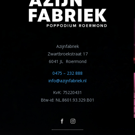
Azijnfabriek
Zwartbroekstraat 17
6041 JL Roermond
0475 – 232 888
info@azijnfabriek.nl
KvK: 75220431
Btw-id: NL.8601.93.329.B01