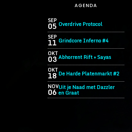
AGENDA
SEP
Overdrive Protocol
05
SEP
Grindcore Inferno #4
11
OKT
Abhorrent Rift + Sayas
03
OKT
De Harde Platenmarkt #2
18
NOV
Uit je Naad met Dazzler
06
en Graat