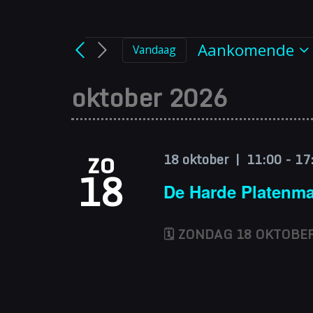
Evenem
Aankomende
Vandaag
Selecteer
een
oktober 2026
datum.
zo
18 oktober | 11:00
-
17
18
De Harde Platenma
🗓 ZONDAG 18 OKTOBER 