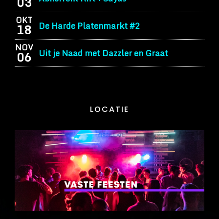
03
OKT
De Harde Platenmarkt #2
18
NOV
Uit je Naad met Dazzler en Graat
06
LOCATIE