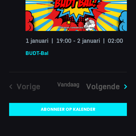
1 januari | 19:00
-
2 januari | 02:00
BUDT-Bal
Vandaag
Eve
Vorige
Volgende
Evenementen
ABONNEER OP KALENDER