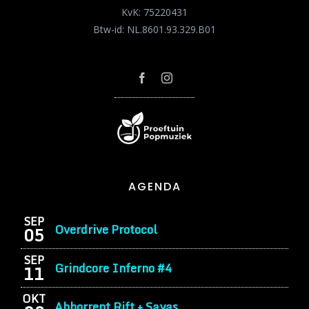
KvK: 75220431
Btw-id: NL.8601.93.329.B01
AGENDA
SEP
Overdrive Protocol
05
SEP
Grindcore Inferno #4
11
OKT
Abhorrent Rift + Sayas