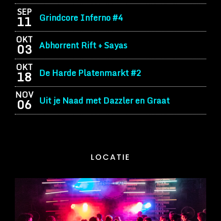
SEP
Grindcore Inferno #4
11
OKT
Abhorrent Rift + Sayas
03
OKT
De Harde Platenmarkt #2
18
NOV
Uit je Naad met Dazzler en Graat
06
LOCATIE