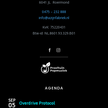
6041 JL Roermond
0475 – 232 888
info@azijnfabriek.nl
KvK: 75220431
Btw-id: NL.8601.93.329.B01
AGENDA
SEP
Overdrive Protocol
05