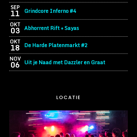
SEP
Grindcore Inferno #4
11
OKT
Abhorrent Rift + Sayas
03
OKT
De Harde Platenmarkt #2
18
NOV
Uit je Naad met Dazzler en Graat
06
LOCATIE