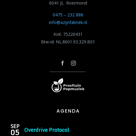
6041 JL Roermond
0475 – 232 888
info@azijnfabriek.nl
KvK: 75220431
Btw-id: NL.8601.93.329.B01
AGENDA
SEP
Overdrive Protocol
05