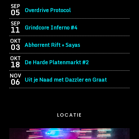
SEP
Overdrive Protocol
05
SEP
Grindcore Inferno #4
11
OKT
Abhorrent Rift + Sayas
03
OKT
De Harde Platenmarkt #2
18
NOV
Uit je Naad met Dazzler en Graat
06
LOCATIE