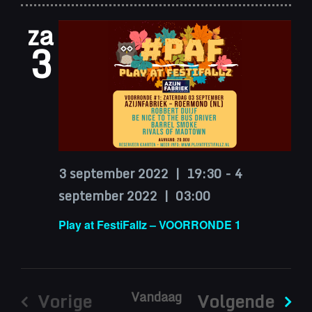
za
3
3 september 2022 | 19:30
-
4
september 2022 | 03:00
Play at FestiFallz – VOORRONDE 1
Vandaag
Eve
Vorige
Volgende