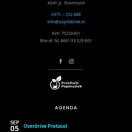
6041 JL Roermond
0475 – 232 888
info@azijnfabriek.nl
KvK: 75220431
Btw-id: NL.8601.93.329.B01
AGENDA
SEP
Overdrive Protocol
05