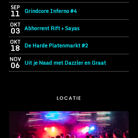
SEP
Grindcore Inferno #4
11
OKT
Abhorrent Rift + Sayas
03
OKT
De Harde Platenmarkt #2
18
NOV
Uit je Naad met Dazzler en Graat
06
LOCATIE