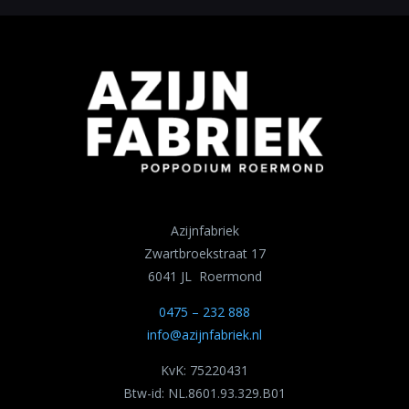
Azijnfabriek
Zwartbroekstraat 17
6041 JL Roermond
0475 – 232 888
info@azijnfabriek.nl
KvK: 75220431
Btw-id: NL.8601.93.329.B01