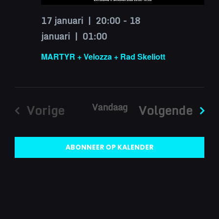
17 januari | 20:00
-
18
januari | 01:00
MARTYR + Velozza + Rad Skeliott
Vandaag
Eve
Vorige
Volgende
Evenementen
ABONNEER OP KALENDER