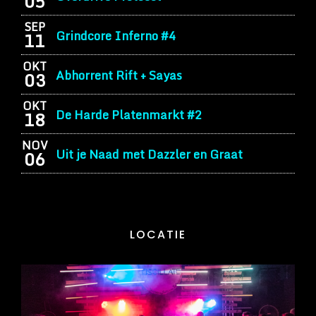
05
SEP
Grindcore Inferno #4
11
OKT
Abhorrent Rift + Sayas
03
OKT
De Harde Platenmarkt #2
18
NOV
Uit je Naad met Dazzler en Graat
06
LOCATIE