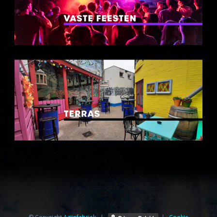
© Copyright
Azijnfabriek⁩
|
|
Cookie