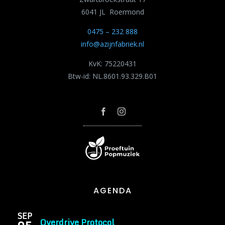
6041 JL Roermond
0475 – 232 888
info@azijnfabriek.nl
KvK: 75220431
Btw-id: NL.8601.93.329.B01
AGENDA
SEP
Overdrive Protocol