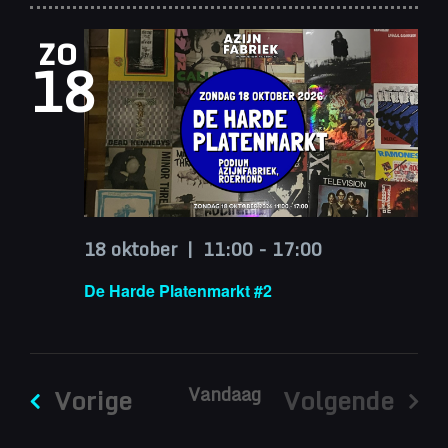
zo
18
18 oktober | 11:00
-
17:00
De Harde Platenmarkt #2
Evenementen
Vandaag
Vorige
Volgende
Eveneme