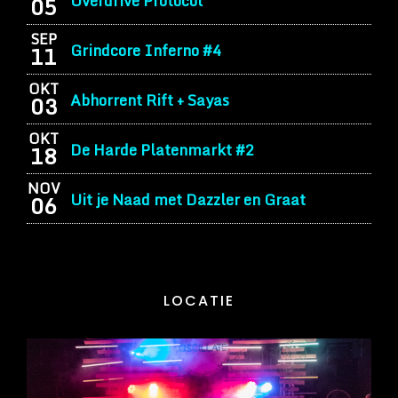
Overdrive Protocol
05
SEP
Grindcore Inferno #4
11
OKT
Abhorrent Rift + Sayas
03
OKT
De Harde Platenmarkt #2
18
NOV
Uit je Naad met Dazzler en Graat
06
LOCATIE