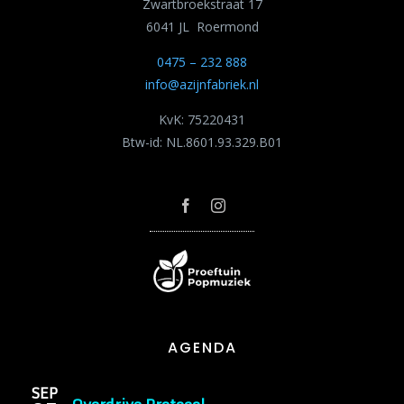
Zwartbroekstraat 17
6041 JL Roermond
0475 – 232 888
info@azijnfabriek.nl
KvK: 75220431
Btw-id: NL.8601.93.329.B01
AGENDA
SEP