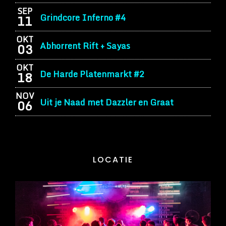
SEP
Grindcore Inferno #4
11
OKT
Abhorrent Rift + Sayas
03
OKT
De Harde Platenmarkt #2
18
NOV
Uit je Naad met Dazzler en Graat
06
LOCATIE