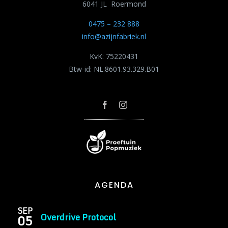
6041 JL Roermond
0475 – 232 888
info@azijnfabriek.nl
KvK: 75220431
Btw-id: NL.8601.93.329.B01
AGENDA
SEP
Overdrive Protocol
05