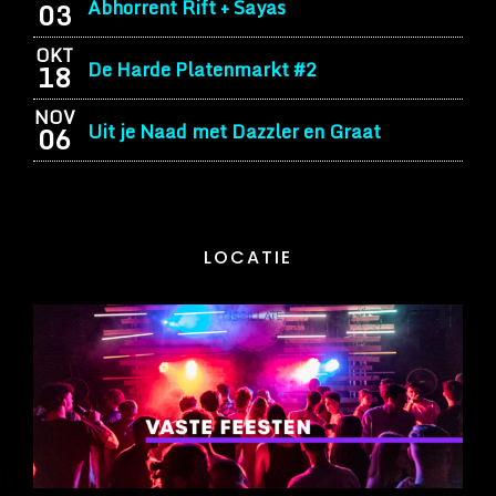
Abhorrent Rift + Sayas
03
OKT
De Harde Platenmarkt #2
18
NOV
Uit je Naad met Dazzler en Graat
06
LOCATIE