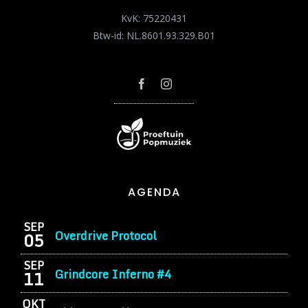
KvK: 75220431
Btw-id: NL.8601.93.329.B01
AGENDA
SEP
Overdrive Protocol
05
SEP
Grindcore Inferno #4
11
OKT