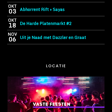
OKT
Abhorrent Rift + Sayas
03
OKT
De Harde Platenmarkt #2
18
NOV
Uit je Naad met Dazzler en Graat
06
LOCATIE