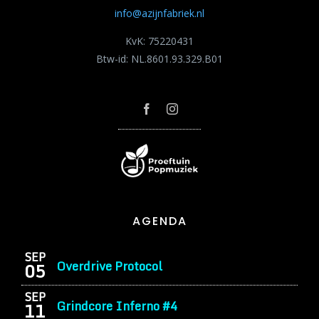
info@azijnfabriek.nl
KvK: 75220431
Btw-id: NL.8601.93.329.B01
AGENDA
SEP
Overdrive Protocol
05
SEP
Grindcore Inferno #4
11