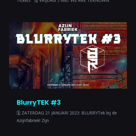
Tickets 🗓 VRIJDAG 5 MEI: WE ARE TEKNOWN
BlurryTEK #3
🗓 ZATERDAG 21 JANUARI 2023: BLURRYTek bij de
Azijnfabriek! Zijn