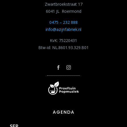
Zwartbroekstraat 17
6041 JL Roermond
0475 – 232 888
info@azijnfabriek.nl
KvK: 75220431
Btw-id: NL.8601.93.329.B01
AGENDA
SEP