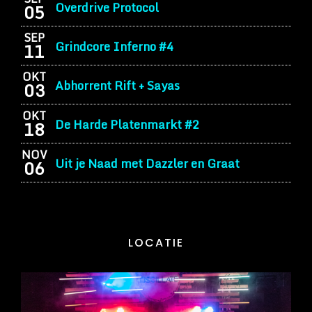
Overdrive Protocol
05
SEP
Grindcore Inferno #4
11
OKT
Abhorrent Rift + Sayas
03
OKT
De Harde Platenmarkt #2
18
NOV
Uit je Naad met Dazzler en Graat
06
LOCATIE