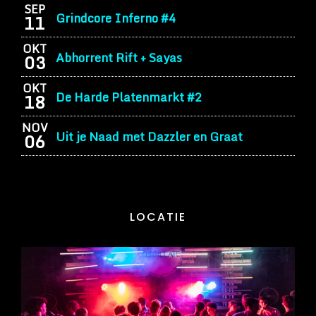
SEP
Grindcore Inferno #4
11
OKT
Abhorrent Rift + Sayas
03
OKT
De Harde Platenmarkt #2
18
NOV
Uit je Naad met Dazzler en Graat
06
LOCATIE