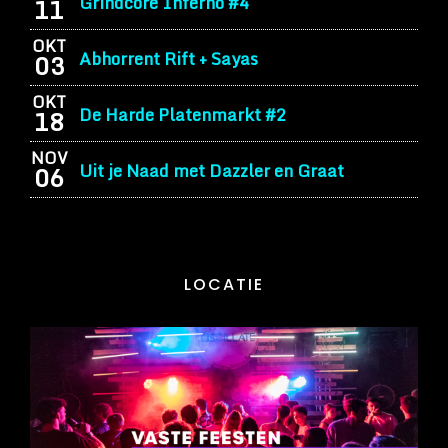
Grindcore Inferno #4
11
OKT
Abhorrent Rift + Sayas
03
OKT
De Harde Platenmarkt #2
18
NOV
Uit je Naad met Dazzler en Graat
06
LOCATIE