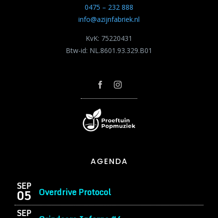
0475 – 232 888
info@azijnfabriek.nl
KvK: 75220431
Btw-id: NL.8601.93.329.B01
AGENDA
SEP
Overdrive Protocol
05
SEP