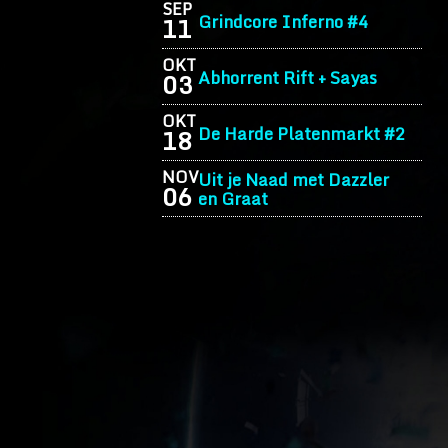
SEP
Grindcore Inferno #4
11
OKT
Abhorrent Rift + Sayas
03
OKT
De Harde Platenmarkt #2
18
NOV
Uit je Naad met Dazzler
06
en Graat