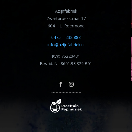
Azijnfabriek
Zwartbroekstraat 17
6041 JL Roermond
0475 – 232 888
info@azijnfabriek.nl
KvK: 75220431
Btw-id: NL.8601.93.329.B01