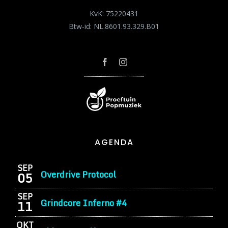
KvK: 75220431
Btw-id: NL.8601.93.329.B01
AGENDA
SEP
Overdrive Protocol
05
SEP
Grindcore Inferno #4
11
OKT