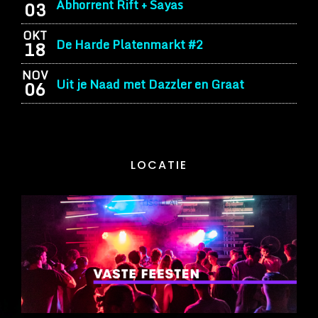
Abhorrent Rift + Sayas
03
OKT
De Harde Platenmarkt #2
18
NOV
Uit je Naad met Dazzler en Graat
06
LOCATIE