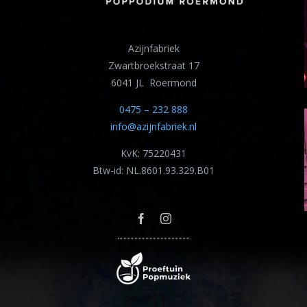
Azijnfabriek
Zwartbroekstraat 17
6041 JL Roermond
0475 – 232 888
info@azijnfabriek.nl
KvK: 75220431
Btw-id: NL.8601.93.329.B01