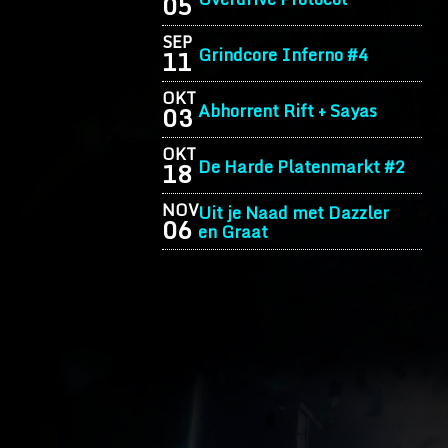
05
SEP
Grindcore Inferno #4
11
OKT
Abhorrent Rift + Sayas
03
OKT
De Harde Platenmarkt #2
18
NOV
Uit je Naad met Dazzler
06
en Graat