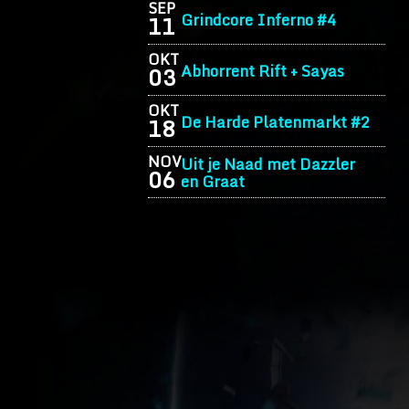
SEP
Grindcore Inferno #4
11
OKT
Abhorrent Rift + Sayas
03
OKT
De Harde Platenmarkt #2
18
NOV
Uit je Naad met Dazzler
06
en Graat