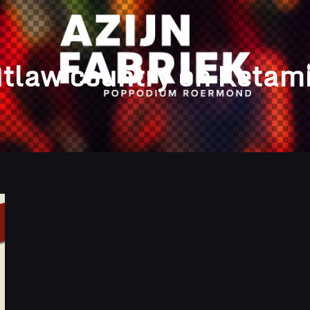
tlaw country on Ketam
A