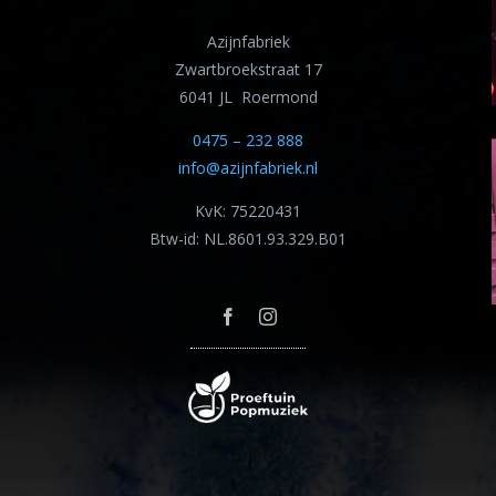
Azijnfabriek
Zwartbroekstraat 17
6041 JL Roermond
0475 – 232 888
info@azijnfabriek.nl
KvK: 75220431
Btw-id: NL.8601.93.329.B01