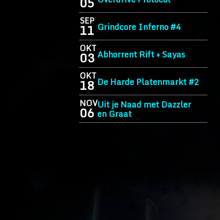
05
SEP
Grindcore Inferno #4
11
OKT
Abhorrent Rift + Sayas
03
OKT
De Harde Platenmarkt #2
18
NOV
Uit je Naad met Dazzler
06
en Graat