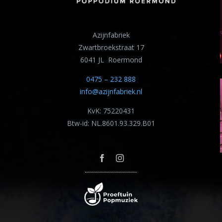
Azijnfabriek
Zwartbroekstraat 17
6041 JL Roermond
0475 – 232 888
info@azijnfabriek.nl
KvK: 75220431
Btw-id: NL.8601.93.329.B01