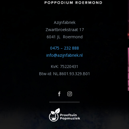
Azijnfabriek
Zwartbroekstraat 17
6041 JL Roermond
0475 – 232 888
info@azijnfabriek.nl
KvK: 75220431
Btw-id: NL.8601.93.329.B01