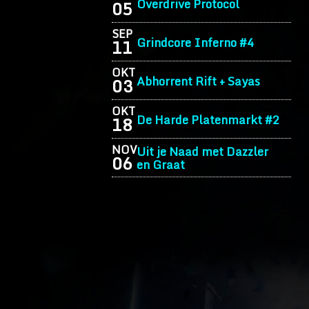
Overdrive Protocol
05
SEP
Grindcore Inferno #4
11
OKT
Abhorrent Rift + Sayas
03
OKT
De Harde Platenmarkt #2
18
NOV
Uit je Naad met Dazzler
06
en Graat