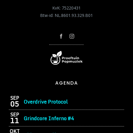
KvK: 75220431
Btw-id: NL.8601.93.329.B01
AGENDA
SEP
Overdrive Protocol
05
SEP
Grindcore Inferno #4
11
OKT