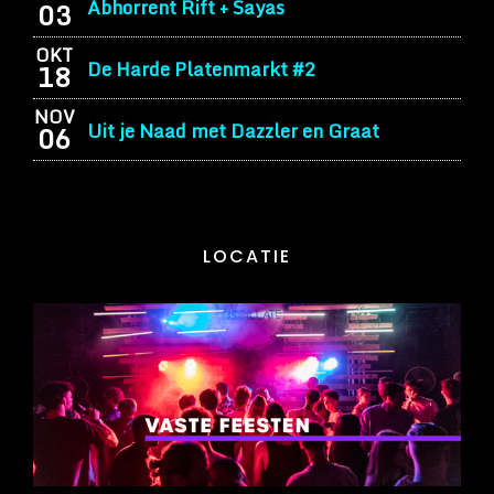
Abhorrent Rift + Sayas
03
OKT
De Harde Platenmarkt #2
18
NOV
Uit je Naad met Dazzler en Graat
06
LOCATIE