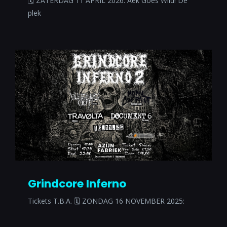
🗓 ZATERDAG 11 APRIL 2026: Aek Goes Wild! De
plek
Grindcore Inferno
Tickets T.B.A. 🗓 ZONDAG 16 NOVEMBER 2025: