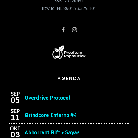
KvK: 75220431
Btw-id: NL.8601.93.329.B01
AGENDA
SEP
Overdrive Protocol
05
SEP
Grindcore Inferno #4
11
OKT
Abhorrent Rift + Sayas
03