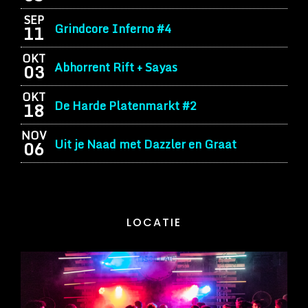
SEP
Grindcore Inferno #4
11
OKT
Abhorrent Rift + Sayas
03
OKT
De Harde Platenmarkt #2
18
NOV
Uit je Naad met Dazzler en Graat
06
LOCATIE