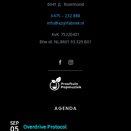
6041 JL Roermond
0475 – 232 888
info@azijnfabriek.nl
KvK: 75220431
Btw-id: NL.8601.93.329.B01
AGENDA
SEP
Overdrive Protocol
05