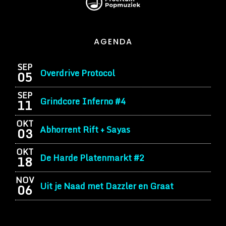
AGENDA
SEP
Overdrive Protocol
05
SEP
Grindcore Inferno #4
11
OKT
Abhorrent Rift + Sayas
03
OKT
De Harde Platenmarkt #2
18
NOV
Uit je Naad met Dazzler en Graat
06