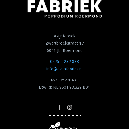
Azijnfabriek
Zwartbroekstraat 17
6041 JL Roermond
0475 – 232 888
info@azijnfabriek.nl
KvK: 75220431
Btw-id: NL.8601.93.329.B01