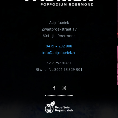
Azijnfabriek
Zwartbroekstraat 17
6041 JL Roermond
0475 – 232 888
info@azijnfabriek.nl
KvK: 75220431
Btw-id: NL.8601.93.329.B01