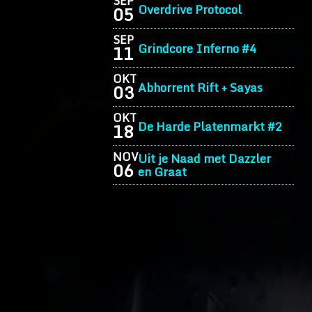
SEP
Overdrive Protocol
05
SEP
Grindcore Inferno #4
11
OKT
Abhorrent Rift + Sayas
03
OKT
De Harde Platenmarkt #2
18
NOV
Uit je Naad met Dazzler
06
en Graat