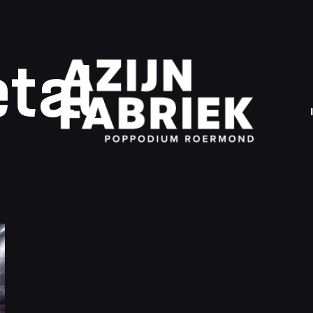
tal
A