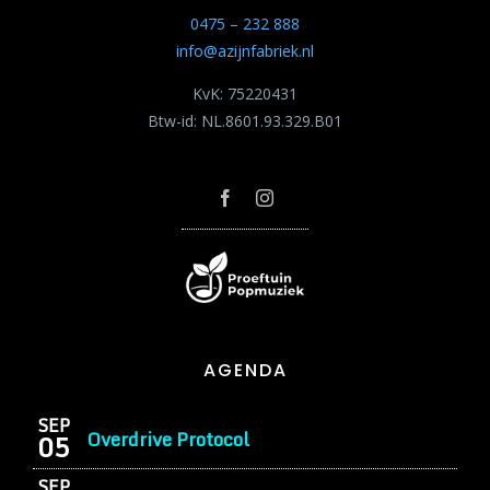
0475 – 232 888
info@azijnfabriek.nl
KvK: 75220431
Btw-id: NL.8601.93.329.B01
AGENDA
SEP
Overdrive Protocol
05
SEP