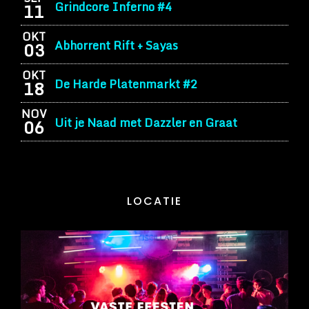
Grindcore Inferno #4
11
OKT
Abhorrent Rift + Sayas
03
OKT
De Harde Platenmarkt #2
18
NOV
Uit je Naad met Dazzler en Graat
06
LOCATIE