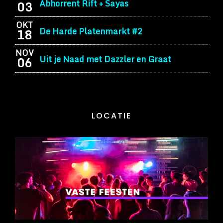
Abhorrent Rift + Sayas
03
OKT
De Harde Platenmarkt #2
18
NOV
Uit je Naad met Dazzler en Graat
06
LOCATIE