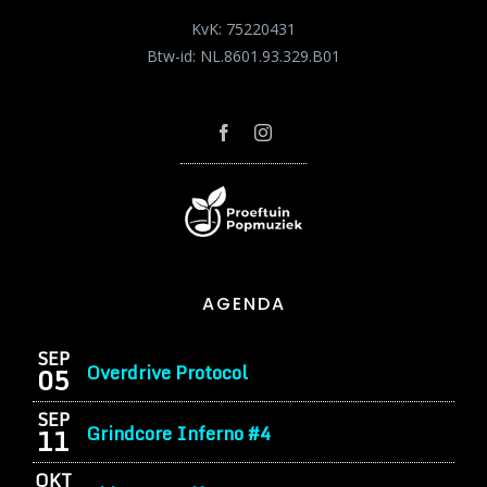
KvK: 75220431
Btw-id: NL.8601.93.329.B01
AGENDA
SEP
Overdrive Protocol
05
SEP
Grindcore Inferno #4
11
OKT