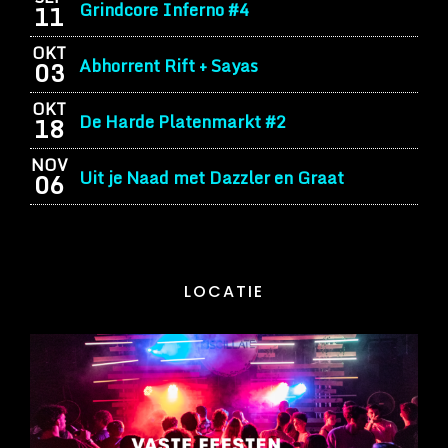
Grindcore Inferno #4
11
OKT
Abhorrent Rift + Sayas
03
OKT
De Harde Platenmarkt #2
18
NOV
Uit je Naad met Dazzler en Graat
06
LOCATIE