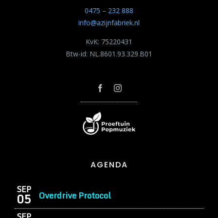
0475 – 232 888
info@azijnfabriek.nl
KvK: 75220431
Btw-id: NL.8601.93.329.B01
AGENDA
SEP
Overdrive Protocol
05
SEP