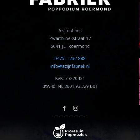
Azijnfabriek
Zwartbroekstraat 17
6041 JL Roermond
0475 – 232 888
info@azijnfabriek.nl
KvK: 75220431
Btw-id: NL.8601.93.329.B01