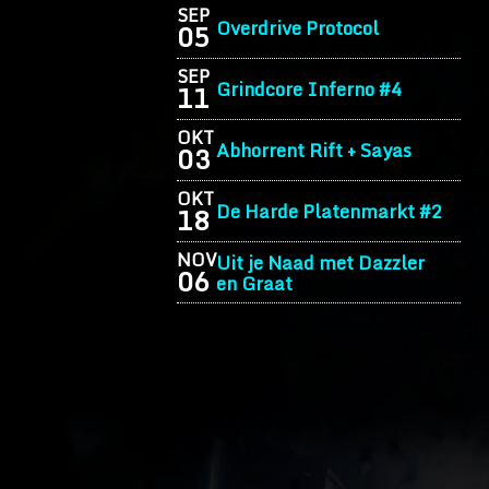
SEP
Overdrive Protocol
05
SEP
Grindcore Inferno #4
11
OKT
Abhorrent Rift + Sayas
03
OKT
De Harde Platenmarkt #2
18
NOV
Uit je Naad met Dazzler
06
en Graat