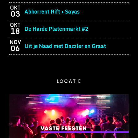
OKT
Abhorrent Rift + Sayas
03
OKT
De Harde Platenmarkt #2
18
NOV
Uit je Naad met Dazzler en Graat
06
LOCATIE