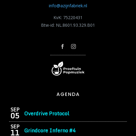
info@azijnfabriek.nl
KvK: 75220431
Btw-id: NL.8601.93.329.B01
AGENDA
SEP
Overdrive Protocol
05
SEP
Grindcore Inferno #4
11